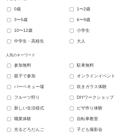
0歳
1〜2歳
3〜5歳
6〜9歳
10〜12歳
小学生
中学生・高校生
大人
人気のキーワード
参加無料
駐車無料
親子で参加
オンラインイベント
バーベキュー場
吹きガラス体験
フルーツ狩り
DIYワークショップ
新しい生活様式
ピザ作り体験
職業体験
自転車教室
光るどろだんご
子ども撮影会