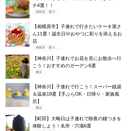
チ4選！！
相模原・愛川…
【相模原市】子連れで行きたいケーキ屋さ
ん11選！誕生日やおやつに彩りを添えるお
店
相模原・愛川…
【神奈川】子連れでお花を見にお散歩へ行
こう！おすすめのガーデン6選
横浜
【神奈川】子連れで行こう！スーパー銭湯
＆温泉19選【手ぶらOK・日帰り・家族風
呂】
横浜
【町田】大晦日は子連れで除夜の鐘つきを
体験しよう！名所・穴場6選