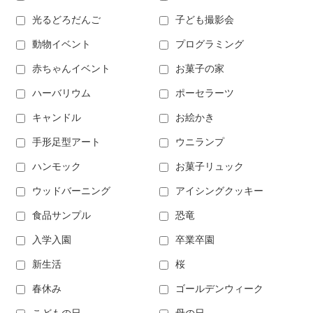
光るどろだんご
子ども撮影会
動物イベント
プログラミング
赤ちゃんイベント
お菓子の家
ハーバリウム
ポーセラーツ
キャンドル
お絵かき
手形足型アート
ウニランプ
ハンモック
お菓子リュック
ウッドバーニング
アイシングクッキー
食品サンプル
恐竜
入学入園
卒業卒園
新生活
桜
春休み
ゴールデンウィーク