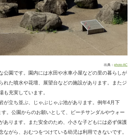
出典：
photo AC
な公園です。
園内には水田や水車小屋などの里の暮らしが
られた噴水や花壇、展望台などの施設があります。
またジ
場も充実しています。
岩が立ち並ぶ、じゃぶじゃぶ池があります。
例年4月下
ます。
公園からのお願いとして、ビーチサンダルやウォー
があります。また安全のため、小さな子どもには必ず保護
念ながら、おむつをつけている幼児は利用できないです。