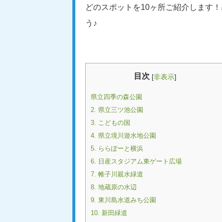
どのスポットを10ヶ所ご紹介します！
う♪
目次
[
非表示
]
県立四季の森公園
2. 県立三ツ池公園
3. こどもの国
4. 県立境川遊水地公園
5. ららぽーと横浜
6. 日産スタジアム東ゲート広場
7. 帷子川親水緑道
8. 地蔵原の水辺
9. 東川島水道みち公園
10. 新田緑道