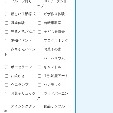
フルーツ狩り
DIYワークショ
ップ
新しい生活様式
ピザ作り体験
職業体験
自転車教室
光るどろだんご
子ども撮影会
動物イベント
プログラミング
赤ちゃんイベン
お菓子の家
ト
ハーバリウム
ポーセラーツ
キャンドル
お絵かき
手形足型アート
ウニランプ
ハンモック
お菓子リュック
ウッドバーニン
グ
アイシングクッ
食品サンプル
キー