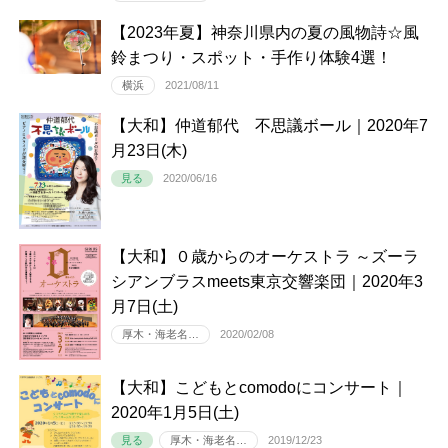
【2023年夏】神奈川県内の夏の風物詩☆風
鈴まつり・スポット・手作り体験4選！
横浜
2021/08/11
【大和】仲道郁代 不思議ボール｜2020年7
月23日(木)
見る
2020/06/16
【大和】０歳からのオーケストラ ～ズーラ
シアンブラスmeets東京交響楽団｜2020年3
月7日(土)
厚木・海老名…
2020/02/08
【大和】こどもとcomodoにコンサート｜
2020年1月5日(土)
見る
厚木・海老名…
2019/12/23