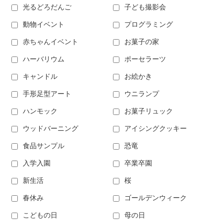
光るどろだんご
子ども撮影会
動物イベント
プログラミング
赤ちゃんイベント
お菓子の家
ハーバリウム
ポーセラーツ
キャンドル
お絵かき
手形足型アート
ウニランプ
ハンモック
お菓子リュック
ウッドバーニング
アイシングクッキー
食品サンプル
恐竜
入学入園
卒業卒園
新生活
桜
春休み
ゴールデンウィーク
こどもの日
母の日