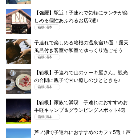
【強羅】駅近！子連れで気軽にランチが楽
しめる個性あふれるお店6選♪
箱根(湯本,…
子連れで楽しめる箱根の温泉宿15選！露天
風呂付き客室や和室でゆっくり過ごそう
箱根(湯本,…
【箱根】子連れで山のケーキ屋さん。観光
の合間に親子で甘い癒しのひとときを♪
箱根(湯本,…
【箱根】家族で満喫！子連れにおすすめお
手軽キャンプ＆グランピングスポット4選
箱根(湯本,…
芦ノ湖で子連れにおすすめのカフェ5選！芦