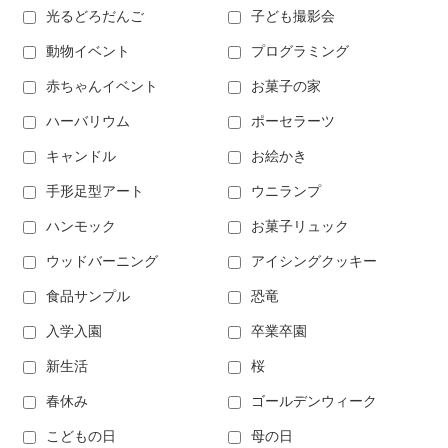
光るどろだんご
子ども撮影会
動物イベント
プログラミング
赤ちゃんイベント
お菓子の家
ハーバリウム
ポーセラーツ
キャンドル
お絵かき
手形足型アート
ウニランプ
ハンモック
お菓子リュック
ウッドバーニング
アイシングクッキー
食品サンプル
恐竜
入学入園
卒業卒園
新生活
桜
春休み
ゴールデンウィーク
こどもの日
母の日