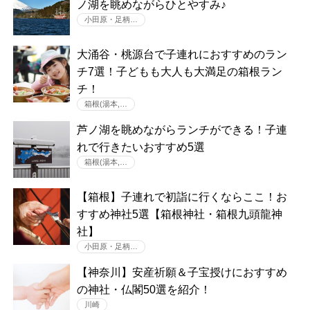
ノ湖を眺めながらひとやすみ♪
小田原・足柄…
大涌谷・桃源台で子連れにおすすめのラン
チ7選！子どもも大人も大満足の箱根ラン
チ！
箱根(湯本,…
芦ノ湖を眺めながらランチができる！子連
れで行きたいおすすめ5選
箱根(湯本,…
【箱根】子連れで初詣に行くならここ！お
すすめ神社5選【箱根神社・箱根九頭龍神
社】
小田原・足柄…
【神奈川】安産祈願＆子宝授けにおすすめ
の神社・仏閣50選を紹介！
川崎