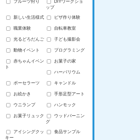
フルーツ狩り
DIYワークショ
ップ
新しい生活様式
ピザ作り体験
職業体験
自転車教室
光るどろだんご
子ども撮影会
動物イベント
プログラミング
赤ちゃんイベン
お菓子の家
ト
ハーバリウム
ポーセラーツ
キャンドル
お絵かき
手形足型アート
ウニランプ
ハンモック
お菓子リュック
ウッドバーニン
グ
アイシングクッ
食品サンプル
キー