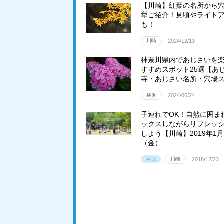
【川崎】紅葉の名所から
挙ご紹介！見頃やライト
も！
川崎
2024/12/13
神奈川県内であじさいを
すすめスポット25選【あ
寺・あじさい名所・穴場
横浜
2024/06/24
子連れでOK！自然に囲ま
ックスしながらリフレッ
しよう【川崎】2019年1月
（金）
学ぶ
川崎
2018/12/23