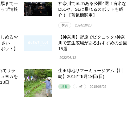
穴場まで一
神奈川でSLのある公園4選！有名な
アップ情報
D51や、SLに乗れるスポットも紹
介！【蒸気機関車】
横浜
2024/10/28
楽しめるお
【神奈川】野原でピクニック♪神奈
じさい
川で芝生広場があるおすすめの公園
スポット】
15選
2022/03/12
れてリラ
生田緑地サマーミュージアム【川
シュヨガを
崎】2018年8月19日(日)
18日
見る
川崎
2018/08/02