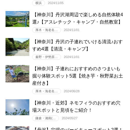
横浜
2024/11/05
【神奈川】丹沢湖周辺で楽しめる自然体験4
選♪【アスレチック・キャンプ・自然教室】
厚木・海老名…
2024/11/01
【神奈川】丹沢の子連れでいける清流♪おす
すめ4選【清流・キャンプ】
秦野・伊勢原…
2024/11/01
【神奈川】子連れにおすすめのさつまいも
掘り体験スポット5選【焼き芋・秋野菜お土
産付き】
厚木・海老名…
2024/06/28
【神奈川・近郊】ネモフィラのおすすめ穴
場スポットと見頃をご紹介！
鎌倉・湘南(…
2024/05/27
【丹沢】穴場のバーベキュースポット2選！