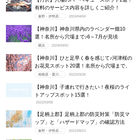
有料のサービス内容を詳しくご紹介！
秦野・伊勢原…
2024/04/04
【神奈川】神奈川県内のラベンダー畑10
選！名所から穴場まで♪6～7月が見頃
横浜
2024/04/02
【神奈川】ひと足早く春を感じて♪河津桜の
お花見スポット20選！名所から穴場まで。
相模原・愛川…
2022/03/28
【神奈川】子連れで行きたい！夜桜のライ
トアップスポット15選！
2022/03/08
【足柄上郡】足柄上郡の防災対策「防災マ
ップ」と「ハザードマップ」の確認方法
秦野・伊勢原…
2021/09/13