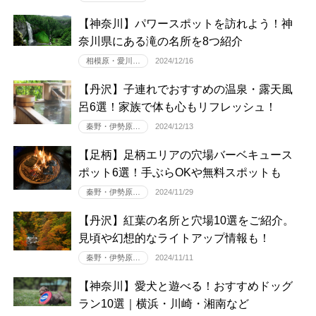
【神奈川】パワースポットを訪れよう！神
奈川県にある滝の名所を8つ紹介
相模原・愛川…
2024/12/16
【丹沢】子連れでおすすめの温泉・露天風
呂6選！家族で体も心もリフレッシュ！
秦野・伊勢原…
2024/12/13
【足柄】足柄エリアの穴場バーベキュース
ポット6選！手ぶらOKや無料スポットも
秦野・伊勢原…
2024/11/29
【丹沢】紅葉の名所と穴場10選をご紹介。
見頃や幻想的なライトアップ情報も！
秦野・伊勢原…
2024/11/11
【神奈川】愛犬と遊べる！おすすめドッグ
ラン10選｜横浜・川崎・湘南など