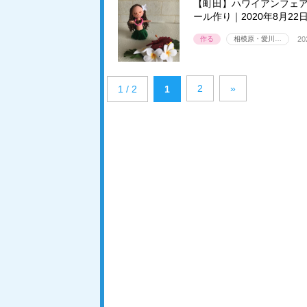
【町田】ハワイアンフェア
ール作り｜2020年8月22日
作る
相模原・愛川…
20
2
»
1 / 2
1