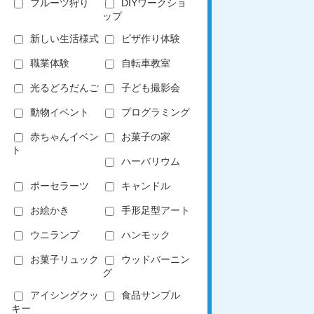
フルーツ狩り
DIYワークショ
ップ
新しい生活様式
ピザ作り体験
職業体験
自転車教室
光るどろだんご
子ども撮影会
動物イベント
プログラミング
赤ちゃんイベン
お菓子の家
ト
ハーバリウム
ポーセラーツ
キャンドル
お絵かき
手形足型アート
ウニランプ
ハンモック
お菓子リュック
ウッドバーニン
グ
アイシングクッ
食品サンプル
キー