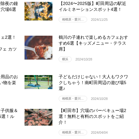
で除夜の鐘
【2024〜2025版】町田周辺の駅近
穴場6選
イルミネーションスポット4選！
相模原・愛川…
2024/11/25
ェ2選！
鶴川の子連れで楽しめるカフェおす
すめ6選【キッズメニュー・テラス
カフェ カツ
席】
横浜
2024/10/28
ー用品のお
子どもだけじゃない！大人もワクワ
い物を楽
クしちゃう！南町田周辺の遊び場5
選♪
相模原・愛川…
2024/10/28
な子供服＆
【町田市】穴場のバーベキュー場2
6選！ル
選！無料と有料のスポットをご紹
介！
相模原・愛川…
2024/04/04