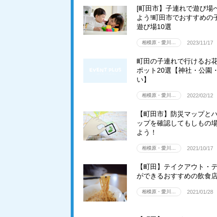
[町田市】子連れで遊び場
よう!町田市でおすすめの
遊び場10選
相模原・愛川…
2023/11/17
町田の子連れで行けるお
ポット20選【神社・公園
い】
相模原・愛川…
2022/02/12
【町田市】防災マップと
ップを確認してもしもの
よう！
相模原・愛川…
2021/10/17
【町田】テイクアウト・
ができるおすすめの飲食店
相模原・愛川…
2021/01/28