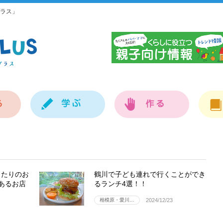
ラス」
神
ったりのお
鶴川で子ども連れで行くことができ
あるお店
るランチ4選！！
相模原・愛川…
2024/12/23