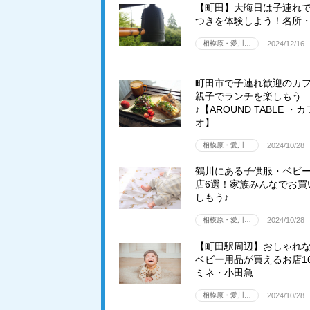
【町田】大晦日は子連れ
つきを体験しよう！名所・
相模原・愛川…
2024/12/16
町田市で子連れ歓迎のカフ
親子でランチを楽しもう
♪【AROUND TABLE ・
オ】
相模原・愛川…
2024/10/28
鶴川にある子供服・ベビ
店6選！家族みんなでお買
しもう♪
相模原・愛川…
2024/10/28
【町田駅周辺】おしゃれ
ベビー用品が買えるお店1
ミネ・小田急
相模原・愛川…
2024/10/28