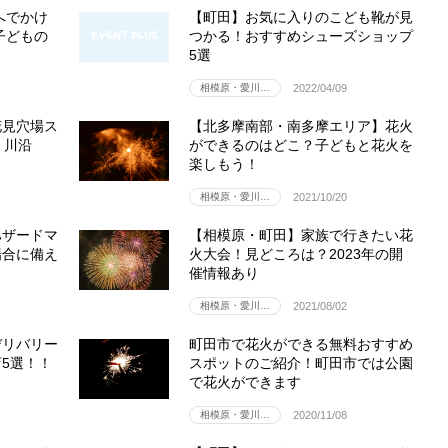
へでかけ
【町田】お気に入りのこども靴が見
子どもの
つかる！おすすめシューズショップ
5選
相模原・愛川…
2022/04/09
花見穴場ス
【北多摩南部・南多摩エリア】花火
・川沿
ができるのはどこ？子どもと花火を
楽しもう！
相模原・愛川…
2021/10/20
ハザードマ
【相模原・町田】家族で行きたい花
場合に備え
火大会！見どころは？2023年の開
催情報あり
相模原・愛川…
2021/08/02
デリバリー
町田市で花火ができる無料おすすめ
5選！！
スポットのご紹介！町田市では公園
で花火ができます
相模原・愛川…
2020/11/08