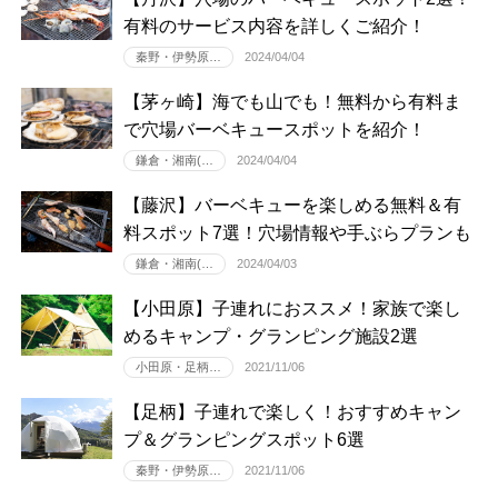
有料のサービス内容を詳しくご紹介！
秦野・伊勢原…
2024/04/04
【茅ヶ崎】海でも山でも！無料から有料ま
で穴場バーベキュースポットを紹介！
鎌倉・湘南(…
2024/04/04
【藤沢】バーベキューを楽しめる無料＆有
料スポット7選！穴場情報や手ぶらプランも
鎌倉・湘南(…
2024/04/03
【小田原】子連れにおススメ！家族で楽し
めるキャンプ・グランピング施設2選
小田原・足柄…
2021/11/06
【足柄】子連れで楽しく！おすすめキャン
プ＆グランピングスポット6選
秦野・伊勢原…
2021/11/06