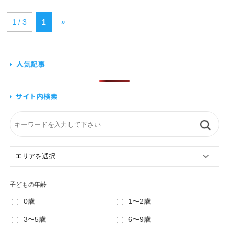
»
1 / 3
1
子どもの年齢
0歳
1〜2歳
3〜5歳
6〜9歳