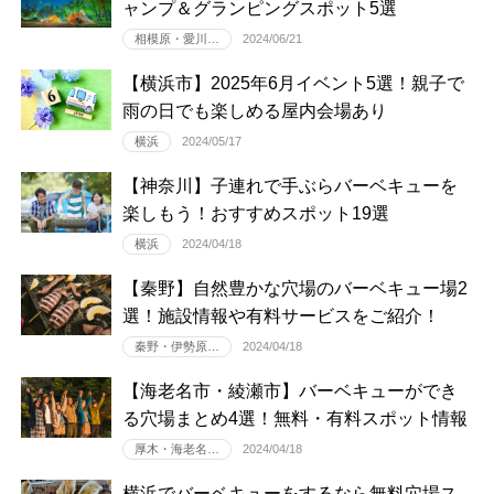
ャンプ＆グランピングスポット5選
相模原・愛川…
2024/06/21
【横浜市】2025年6月イベント5選！親子で
雨の日でも楽しめる屋内会場あり
横浜
2024/05/17
【神奈川】子連れで手ぶらバーベキューを
楽しもう！おすすめスポット19選
横浜
2024/04/18
【秦野】自然豊かな穴場のバーベキュー場2
選！施設情報や有料サービスをご紹介！
秦野・伊勢原…
2024/04/18
【海老名市・綾瀬市】バーベキューができ
る穴場まとめ4選！無料・有料スポット情報
厚木・海老名…
2024/04/18
横浜でバーベキューをするなら無料穴場ス