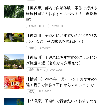
【奥多摩】都内で自然体験！家族で行ける
檜原村周辺のおすすめスポット！【自然教
室】
相模原・愛川…
2024/11/05
【神奈川】子連れにおすすめぶどう狩りス
ポット5選！秋の味覚を味わおう！
横浜
2024/10/28
【神奈川】子連れにおすすめのグランピン
グ施設20選【名所から穴場まで】
鎌倉・湘南(…
2024/10/28
【横浜市】2025年11月イベントおすすめ5
選！親子で体験＆工作からマルシェまで
横浜
2024/10/16
【相模原】子連れで行きたい！おすすめキ