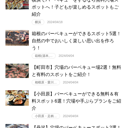
ポットへ！子どもが楽しめるスポットもご
紹介
横浜
2024/04/18
箱根のバーベキューができるスポット5選！
自然の中でおいしく楽しい思い出を作ろ
う！
箱根(湯本,…
2024/04/04
【町田市】穴場のバーベキュー場2選！無料
と有料のスポットをご紹介！
相模原・愛川…
2024/04/04
【小田原】バーベキューができる無料＆有
料スポット6選！穴場や手ぶらプランをご紹
介
小田原・足柄…
2024/04/04
【丹沢】穴場のバーベキュースポット2選！