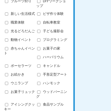
フルーツ狩り
DIYワークショ
ップ
新しい生活様式
ピザ作り体験
職業体験
自転車教室
光るどろだんご
子ども撮影会
動物イベント
プログラミング
赤ちゃんイベン
お菓子の家
ト
ハーバリウム
ポーセラーツ
キャンドル
お絵かき
手形足型アート
ウニランプ
ハンモック
お菓子リュック
ウッドバーニン
グ
アイシングクッ
食品サンプル
キー