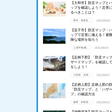
【大和市】防災マップと
ップを確認しよう！災害
るべきことは？
厚木・海老名…
2021/09/26
【逗子市】防災マップ・
ップで災害に備える！避
険な場所を知ろう
三浦半島(横…
2021/09/19
【足柄下郡】「防災マッ
ザードマップ」を確認し
をしよう！
小田原・足柄…
2021/09/17
【足柄上郡】足柄上郡の
「防災マップ」と「ハザ
プ」の確認方法
秦野・伊勢原…
2021/09/13
【伊勢原市】防災マップ