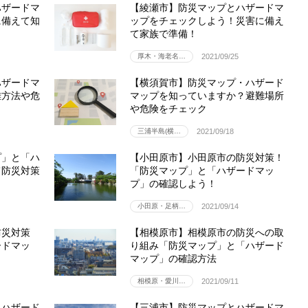
ハザードマ
【綾瀬市】防災マップとハザードマ
に備えて知
ップをチェックしよう！災害に備え
て家族で準備！
厚木・海老名…
2021/09/25
ハザードマ
【横須賀市】防災マップ・ハザード
難方法や危
マップを知っていますか？避難場所
や危険をチェック
三浦半島(横…
2021/09/18
プ」と「ハ
【小田原市】小田原市の防災対策！
て防災対策
「防災マップ」と「ハザードマッ
プ」の確認しよう！
小田原・足柄…
2021/09/14
防災対策
【相模原市】相模原市の防災への取
ードマッ
り組み「防災マップ」と「ハザード
マップ」の確認方法
相模原・愛川…
2021/09/11
とハザード
【三浦市】防災マップとハザードマ