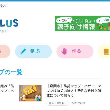
ラス」
神
プの一覧
り組み「防
【座間市】防災マップ・ハザードマ
マップ」の
ップは防災の味方！身近な危険と避
難について知ろう
厚木・海老名…
2021/09/27