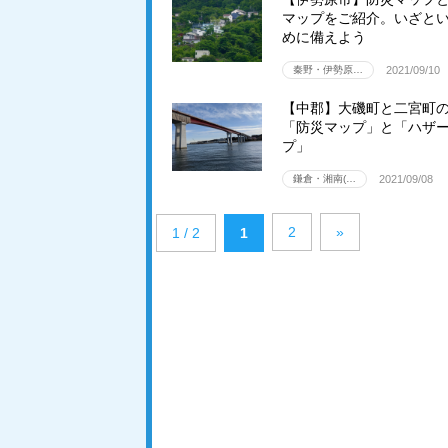
マップをご紹介。いざと
めに備えよう
秦野・伊勢原…
2021/09/10
【中郡】大磯町と二宮町
「防災マップ」と「ハザ
プ」
鎌倉・湘南(…
2021/09/08
2
»
1 / 2
1